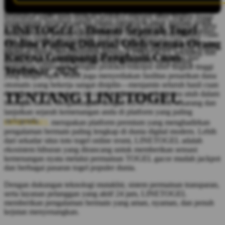
LINETOGEL terletak pada nama besarnya yang legendaris dan
LINETOGEL mengintegrasikan proteksi privasi identitas dan
stabilitas jaringannya yang luar biasa. Kami mengandalkan
keamanan saldo anda dengan protokol enkripsi siber tingkat tinggi
pengalaman bertahun-tahun dalam mengelola pasar taruhan untuk
yang sangat rapat. Kami juga menyediakan fasilitas penarikan dana
LINETOGEL : Dinasti Sejarah Togel
menjamin keadilan permainan dan memprioritaskan setiap member
otomatis yang bekerja sangat disiplin—menjamin seluruh hasil cuan
agar bisa meraih keuntungan maksimal melalui cara-cara yang
Online Paling Dikenal Oleh Semua Orang
dari dinasti kemenangan ini cair ke rekening anda secara utuh dalam
sangat praktis tanpa hambatan teknis. Sebagai platform yang resmi,
hitungan menit. Bergabunglah dengan LINETOGEL sekarang dan
Karena Gampang Penghasil Cuan
LINETOGEL mengintegrasikan proteksi privasi identitas dan
lanjutkan sejarah kemenangan anda di platform yang paling
keamanan saldo anda dengan protokol enkripsi siber tingkat tinggi
Terbesar 2026.
melegenda.
yang sangat rapat. Kami juga menyediakan fasilitas penarikan dana
otomatis yang bekerja sangat disiplin—menjamin seluruh hasil cuan
TENTANG LINETOGEL
dari dinasti kemenangan ini cair ke rekening anda secara utuh dalam
hitungan menit. Bergabunglah dengan LINETOGEL sekarang dan
lanjutkan sejarah kemenangan anda di platform yang paling
melegenda.
LINETOGEL
merupakan platform premium yang menghadirkan
pengalaman bermain paling lengkap di dunia digital modern. Lebih
dari sekadar situs toto togel online resmi, LINETOGEL adalah
ekosistem hiburan yang dirancang untuk memberikan sensasi
kemenangan nyata melalui permainan TOGEL gacor mudah jackpot
dan berbagai pasaran togel populer dunia.
Dengan dukungan teknologi mutakhir, sistem permainan transparan,
serta layanan pelanggan yang aktif 24 jam, LINETOGEL
memberikan pengalaman bermain yang aman, nyaman, dan penuh
kejutan menyenangkan.