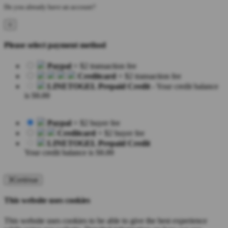
Do you already have an account?
Log in
×
Please select payment method
Paypal
+ $2 transaction fee
Creditcard
+ $2 transaction fee
LINETOGEL Prepaid Credit
- Your credit balance
is
$0.00
Add credit to buy this item using LINETOGEL Credit
Paypal
+ $2 buyer fee
Creditcard
+ $2 buyer fee
LINETOGEL Prepaid Credit
Your credit balance is
$0.00
Add LINETOGEL credit
Continue
This website uses cookies
This website uses cookies to be able to give the best experience