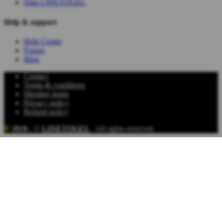
Data LINETOGEL
Help
& support
Help Center
Forum
Blog
Contact
Terms & conditions
Member terms
Privacy policy
Refund policy
2026
- ©
LINETOGEL
. All rights reserved.